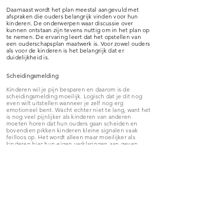
Daarnaast wordt het plan meestal aangevuld met
afspraken die ouders belangrijk vinden voor hun
kinderen. De onderwerpen waar discussie over
kunnen ontstaan zijn tevens nuttig om in het plan op
te nemen. De ervaring leert dat het opstellen van
een ouderschapsplan maatwerk is. Voor zowel ouders
als voor de kinderen is het belangrijk dat er
duidelijkheid is.
Scheidingsmelding
Kinderen wil je pijn besparen en daarom is de
scheidingsmelding moeilijk. Logisch dat je dit nog
even wilt uitstellen wanneer je zelf nog erg
emotioneel bent. Wacht echter niet te lang, want het
is nog veel pijnlijker als kinderen van anderen
moeten horen dat hun ouders gaan scheiden en
bovendien pikken kinderen kleine signalen vaak
feilloos op. Het wordt alleen maar moeilijker als
kinderen hier hun eigen verklaringen aan geven.
Hoe vertel je het?
Het is essentieel er vooraf goed over na te denken
en met elkaar te bespreken
hoe
en
wat
jullie gaan
vertellen. Bedenk vooraf wat de vragen van de
kinderen zouden kunnen zijn en bespreek met elkaar
de antwoorden op deze vragen.
Tips;