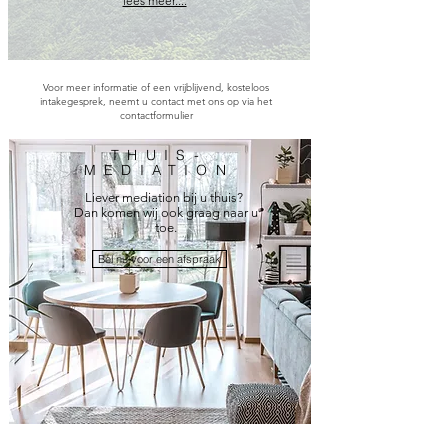
lees meer....
Voor meer informatie of een vrijblijvend, kosteloos
intakegesprek, neemt u contact met ons op via het
contactformulier
THUIS-
MEDIATION
Liever mediation bij u thuis?
Dan komen wij ook graag naar u
toe.
Bel nu voor een afspraak