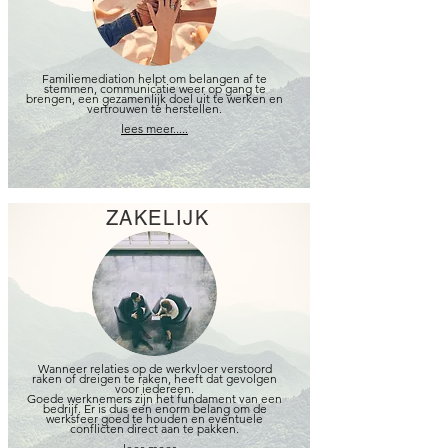
Familiemediation helpt om belangen af te
stemmen, communicatie weer op gang te
brengen, een gezamenlijk doel uit te werken en
vertrouwen te herstellen.
lees meer.....
ZAKELIJK
Wanneer relaties op de werkvloer verstoord
raken of dreigen te raken, heeft dat gevolgen
voor iedereen.
Goede werknemers zijn het fundament van een
bedrijf. Er is dus een enorm belang om de
werksfeer goed te houden en eventuele
conflicten direct aan te pakken.